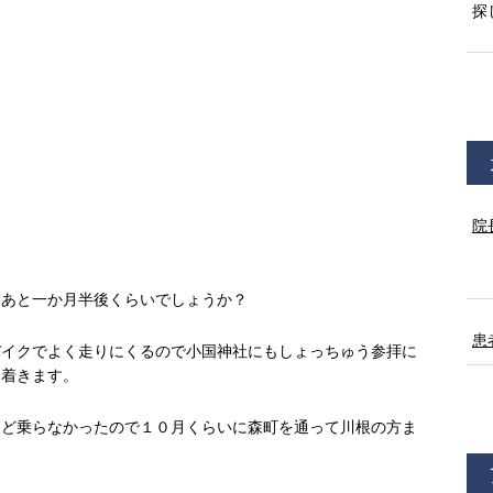
探
院
はあと一か月半後くらいでしょうか？
患
バイクでよく走りにくるので小国神社にもしょっちゅう参拝に
ち着きます。
んど乗らなかったので１０月くらいに森町を通って川根の方ま