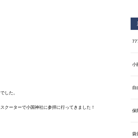
77
小
自
みでした。
ｃスクーターで小国神社に参拝に行ってきました！
保
袋