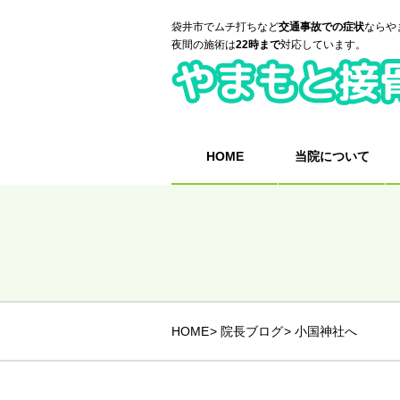
袋井市でムチ打ちなど
交通事故での症状
ならや
夜間の施術は
22時まで
対応しています。
HOME
当院について
HOME
院長ブログ
小国神社へ