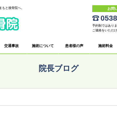
まもと接骨院へ。
お問
0538
予約制ではありま
ご連絡をいただ
交通事故
施術について
患者様の声
施術料金
院長ブログ