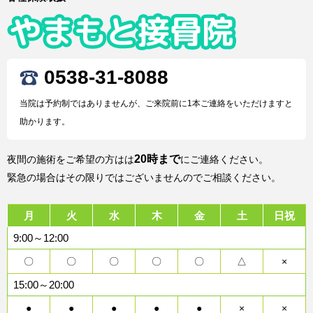
0538-31-8088
当院は予約制ではありませんが、ご来院前に1本ご連絡をいただけますと
助かります。
20時まで
夜間の施術をご希望の方はは
にご連絡ください。
緊急の場合はその限りではございませんのでご相談ください。
月
火
水
木
金
土
日祝
9:00～12:00
〇
〇
〇
〇
〇
△
×
15:00～20:00
●
●
●
●
●
×
×