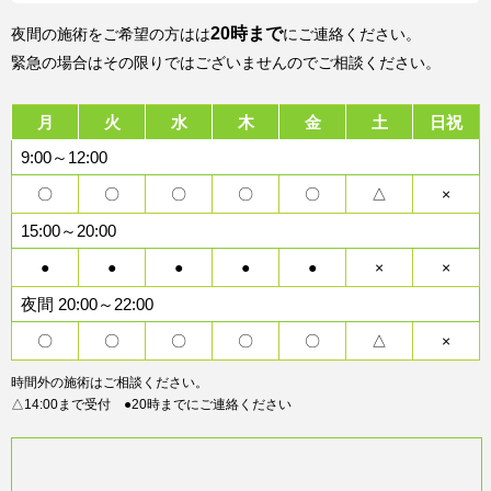
20時まで
夜間の施術をご希望の方はは
にご連絡ください。
緊急の場合はその限りではございませんのでご相談ください。
月
火
水
木
金
土
日祝
9:00～12:00
〇
〇
〇
〇
〇
△
×
15:00～20:00
●
●
●
●
●
×
×
夜間 20:00～22:00
〇
〇
〇
〇
〇
△
×
時間外の施術はご相談ください。
△14:00まで受付 ●20時までにご連絡ください